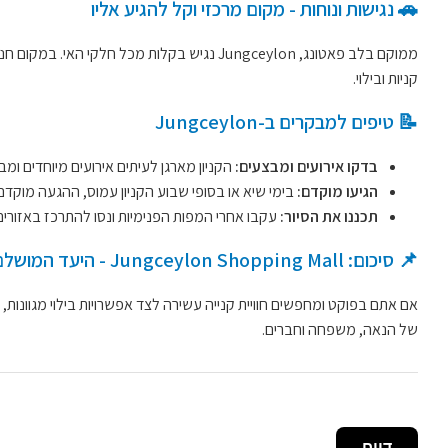
🚗 נגישות ונוחות - מקום מרכזי וקל להגיע אליו
ממוקם בלב פאטונג, Jungceylon נגיש בקלות מ
קניות ובילוי.
📝 טיפים למבקרים ב-Jungceylon
בדקו אירועים ומבצעים:
הקניון מארגן לעיתים אירועים מיוחדים ומ
הגיעו מוקדם:
בימי שיא או בסופי שבוע הקניון עמוס, ההגעה מוקדם 
תכננו את הסיור:
עקבו אחרי המפות הפנימיות ונסו להתרכז באזורים
📌 סיכום: Jungceylon Shopping Mall - היעד המושלם לשילוב של קניות ובילוי בפוקט
של הנאה, משפחה וחברים.
דווח