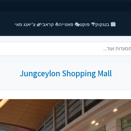
🏙️ בנגקוק
🌴 פוקט
🎭 פאטייה
⛵ קראבי
🌿 צ'יאנג מאי
Jungceylon Shopping Mall