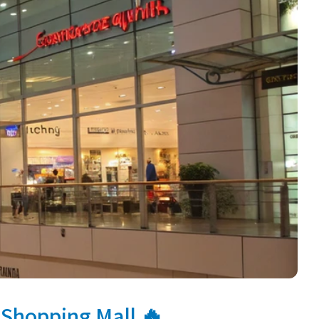
🔥 Jungceylon Shopping Mall - קניון הקניות והבילוי המרכזי בפאטונג, פוקט