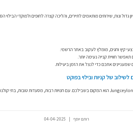
כל חלקי האי. במקום חניון גדול ונוח, שירותים מותאמים לתיירים, והליכה קצרה לחופים ולמו
בצעי קיץ וחגים, מומלץ לעקוב באתר הרשמי.
תאפשר חוויית קנייה נעימה יותר.
 שמעניינים אתכם כדי לנצל את הזמן ביעילות.
אם אתם בפוקט ומחפשים חוויית קנייה עשירה לצד אפשרויות בילוי מגוונות, Jungceylon הוא המקום בשבילכ
רותם יוסף
|
04-04-2025