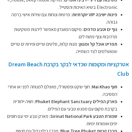
Electronic בשיא האיכות והסטייל.
פינות ישיבה VIP יוקרתיות:
פרטיות ונוחות עם שירות אישי ברמה
גבוהה.
נוף ים וטבע מדהים:
מיקום המועדון מאפשר ליהנות משקיעות
מרהיבות ונוף פתוח לים.
תפריט אוכל קל ומגוון:
מנות קלות, סלטים טריים ופירות ים טריים
שמושלמים לצד השתייה.
אטרקציות ומקומות שכדאי לבקר בקרבת Dream Beach
Club
חוף Mai Khao:
חוף שקט ופסטורלי, מושלם למנוחה לפני או אחרי
המסיבה.
פארק הפילים Phuket Elephant Sanctuary:
חוויה ייחודית
בקרבת מקום עם מפגש טבעי עם הפילים.
שמורת הטבע Sirinat National Park:
פארק טבע ימי עם חופים
יפים ושמורות ימיות.
מרכז קניות Blue Tree Phuket:
מרכז בילוי גדול עם חנויות,