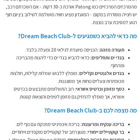
מהמרכזים המרכזיים כמו Patong אורכת כ-30 דקות. - אם השכרתם רכב,
יש חנייה מסודרת במקום. - המועדון מציע חוויה מושלמת לשילוב בין יום חוף
רגוע למסיבת ערב נוצצת.
מה כדאי להביא כשמגיעים ל-Dream Beach Club?
תעודה מזהה:
הכניסה מיועדת לגילאי 20 ומעלה בלבד.
בגדי ים ותחליפים:
כדאי להביא בגדי ים כדי ליהנות מהבריכה
ומהחוף.
בגדים אלגנטיים וקלילים:
מומלץ ללבוש שמלות קלילות, חולצות
מכופתרות ונעליים נוחות אך מסוגננות.
כסף מזומן וכרטיס אשראי:
רוב התשלומים מתבצעים בכרטיס
אשראי, אך מומלץ להחזיק גם מזומן לטיפים והוצאות קטנות.
מה מצפה לכם ב-Dream Beach Club?
בריכה ענקית ומרעננת:
בריכת אינפיניטי מפנקת עם נוף לים.
בר קוקטיילים ייחודי:
מגוון רחב של קוקטיילים מוקפדים וייחודיים.
מסיבות עם דיג'ייז בינלאומיים:
מוזיקת House, Deep House, ו-