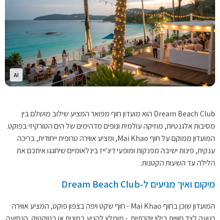
AI
Dream Beach Club הוא מועדון חוף מפואר המציע שילוב מושלם בין
מסיבות אלגנטיות, מוזיקה עולמית ונופים מדהימים של הים הטורקיזי בפוקט.
המועדון ממוקם על חוף Mai Khao, ומציע אווירה טרופית ייחודית, בריכה
ענקית, פינות ישיבה מפנקות ומופעי דיג'ייז בינלאומיים שיחגגו איתכם את
הלילה עד השעות הקטנות.
מיקום ואיך מגיעים ל-Dream Beach Club
המועדון שוכן בחוף Mai Khao - חוף שקט ויפה בצפון פוקט, המציע אווירה
רגועה לצד חוויות בילוי יוקרתיות. - מומלץ להגיע במונית או בטוקטוק, הנסיעה