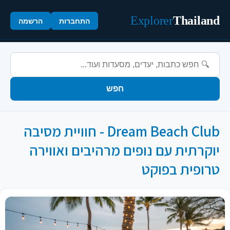
Explorer
Thailand
התחברות
הרשמה
חפש
Dream Beach Club - חוויית מסיבה
יוקרתית עם נופים מרהיבים ואווירה
טרופית בפוקט