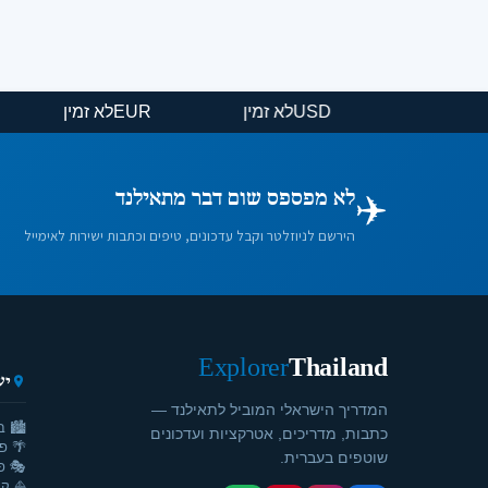
USD
לא זמין
EUR
לא זמין
✈️
לא מפספס שום דבר מתאילנד
הירשם לניוזלטר וקבל עדכונים, טיפים וכתבות ישירות לאימייל
Explorer
Thailand
יע
המדריך הישראלי המוביל לתאילנד —
🏙️ ב
כתבות, מדריכים, אטרקציות ועדכונים
🌴 פ
שוטפים בעברית.
🎭 פ
⛵ קר