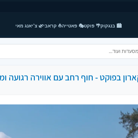
🏙️ בנגקוק
🌴 פוקט
🎭 פאטייה
⛵ קראבי
🌿 צ'יאנג מאי
רון בפוקט - חוף רחב עם אווירה רגועה ומ