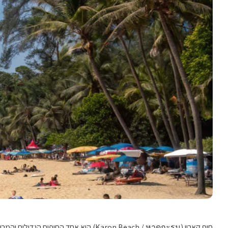
חוף קארון (Karon Beach / หาดกะรน) הוא