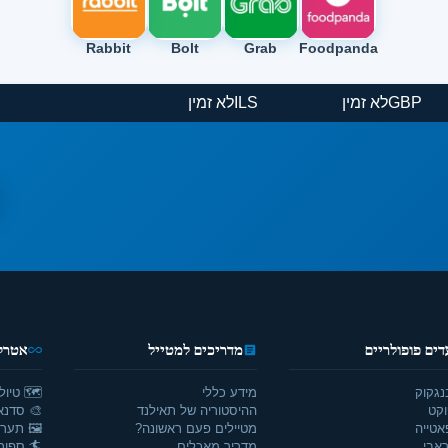
Rabbit
Bolt
Grab
Foodpanda
GBP
לא זמין
ILS
לא זמין
דים פופולריים
מדריכים למטייל
אטרקצ
נגקוק
מידע כללי
🗺️ טיול
וקט
ההיסטוריה של תאילנד
🎨 סדנאו
אטייה
מטיילים פעם ראשונה?
🖼️ תערו
אבי
מדריך מאכלים
🏄 ספור