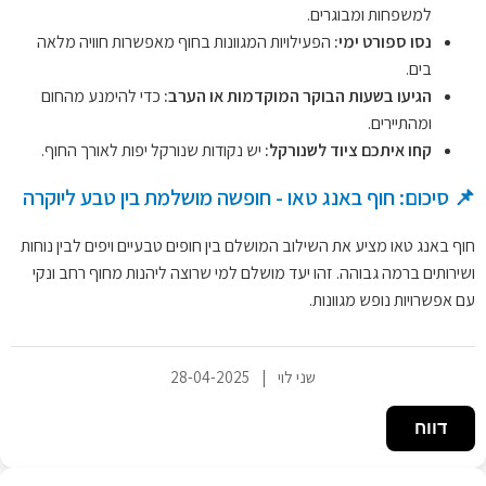
למשפחות ומבוגרים.
נסו ספורט ימי:
הפעילויות המגוונות בחוף מאפשרות חוויה מלאה
בים.
הגיעו בשעות הבוקר המוקדמות או הערב:
כדי להימנע מהחום
ומהתיירים.
קחו איתכם ציוד לשנורקל:
יש נקודות שנורקל יפות לאורך החוף.
📌 סיכום: חוף באנג טאו - חופשה מושלמת בין טבע ליוקרה
חוף באנג טאו מציע את השילוב המושלם בין חופים טבעיים ויפים לבין נוחות
ושירותים ברמה גבוהה. זהו יעד מושלם למי שרוצה ליהנות מחוף רחב ונקי
עם אפשרויות נופש מגוונות.
שני לוי
|
28-04-2025
דווח