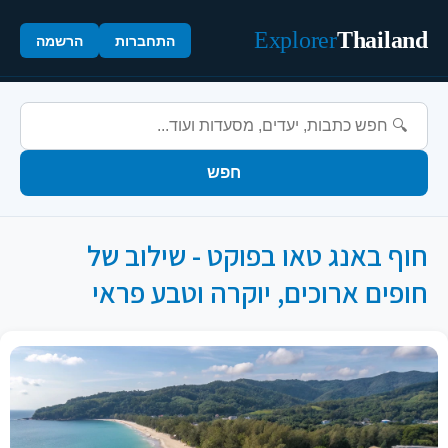
Explorer
Thailand
התחברות
הרשמה
חפש
חוף באנג טאו בפוקט - שילוב של
חופים ארוכים, יוקרה וטבע פראי