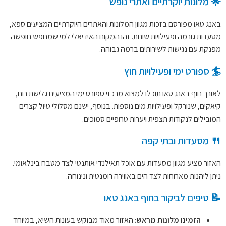
🌟 מלונות יוקרתיים ואתרי נופש
באנג טאו מפורסם בזכות מגוון המלונות והאתרים היוקרתיים המציעים ספא,
מסעדות גורמה ופעילויות שונות. זהו המקום האידיאלי למי שמחפש חופשה
מפנקת עם נגישות לשירותים ברמה גבוהה.
🏄 ספורט ימי ופעילויות חוץ
לאורך חוף באנג טאו תוכלו למצוא מרכזי ספורט ימי המציעים גלישת רוח,
קיאקים, שנורקל ופעילויות מים נוספות. בנוסף, ישנם מסלולי טיול קצרים
המובילים לנקודות תצפית ויערות טרופיים סמוכים.
🍴 מסעדות ובתי קפה
האזור מציע מגוון מסעדות עם אוכל תאילנדי אותנטי לצד מטבח בינלאומי.
ניתן ליהנות מארוחות לצד הים באווירה רומנטית ונינוחה.
📝 טיפים לביקור בחוף באנג טאו
הזמינו מלונות מראש:
האזור מאוד מבוקש בעונות השיא, במיוחד