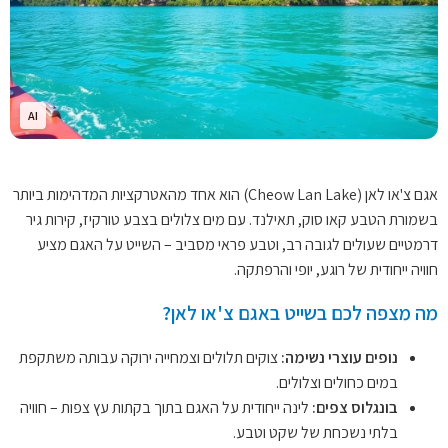
AI
אגם צ'או לאן (Cheow Lan Lake) הוא אחד מהאטרקציות המדהימות ביותר
בשמורת הטבע קאו סוק, תאילנד. עם מים צלולים בצבע טורקיז, קירות גיר
דרמטיים שעולים לגובה רב, וטבע פראי מסביב – השייט על האגם מציע
חוויה ייחודית של רוגע, יופי והרפתקה.
מה מצפה לכם בשייט באגם צ'או לאן?
נופים עוצרי נשימה:
צוקים תלולים וצמחייה ירוקה עבותה משתקפת
במים כחולים וצלולים.
בונגלוס צפים:
לינה ייחודית על האגם בתוך בקתות עץ צפות – חוויה
בלתי נשכחת של שקט וטבע.