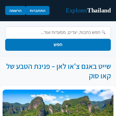
Explorer
Thailand
התחברות
הרשמה
חפש
שייט באגם צ'או לאן – פנינת הטבע של
קאו סוק