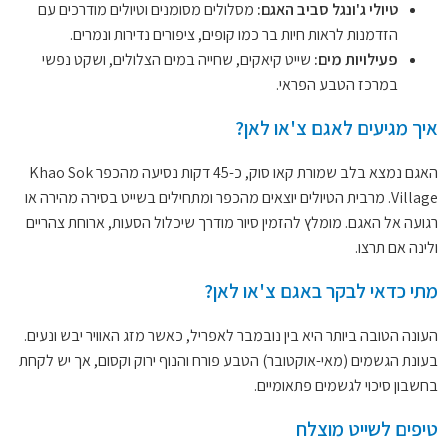
טיולי ג'ונגל סביב האגם:
מסלולים מסומנים וטיולים מודרכים עם
הזדמנות לראות חיות בר כמו קופים, ציפורים נדירות ונמרים.
פעילויות מים:
שייט קיאקים, שחייה במים הצלולים, ושקט נפשי
במרכז הטבע הפראי.
איך מגיעים לאגם צ'או לאן?
האגם נמצא בלב שמורת קאו סוק, כ-45 דקות נסיעה מהכפר Khao Sok
Village. מרבית הטיולים יוצאים מהכפר ומתחילים בשייט בסירה מהירה או
רגועה אל האגם. מומלץ להזמין סיור מודרך שיכלול הסעות, ארוחת צהריים
ולינה אם תרצו.
מתי כדאי לבקר באגם צ'או לאן?
העונה הטובה ביותר היא בין נובמבר לאפריל, כאשר מזג האוויר יבש ונעים.
בעונת הגשמים (מאי-אוקטובר) הטבע פורח והנוף ירוק וקסום, אך יש לקחת
בחשבון סיכוי לגשמים פתאומיים.
טיפים לשייט מוצלח