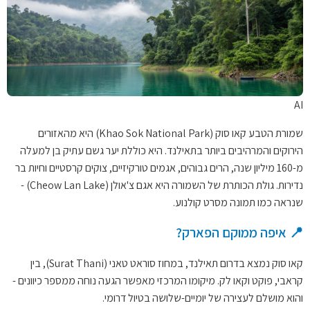
AI
שמורת הטבע קאו סוק (Khao Sok National Park) היא מהאזורים
הירוקים והמרהיבים ביותר בתאילנד. היא כוללת יער גשם עתיק בן למעלה
מ-160 מיליון שנה, הרים גבוהים, אגמים טורקיזיים, צוקים קרסטיים וחיות בר
נדירות. גולת הכותרת של השמורה היא אגם צ'אולן (Cheow Lan Lake) -
שנראה כמו תמונה מסרט קולנוע.
📍 איפה ממוקם הפארק?
קאו סוק נמצא בדרום תאילנד, במחוז סוראט טאני (Surat Thani), בין
קראבי, פוקט וקאו לק. מיקומו המרכזי מאפשר הגעה נוחה ממספר כיוונים -
והוא מושלם לעצירה של יומיים-שלושה בטיול דרומי.