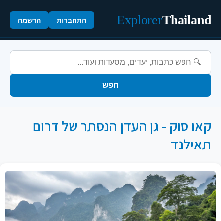
איפה כשר?
Explorer
Thailand
התחברות
הרשמה
אטרקציות
משפחתיות
בנגקוק
קוסמוי
חפש
פוקט
קאו סוק - גן העדן הנסתר של דרום
התחברות
תאילנד
הרשמה