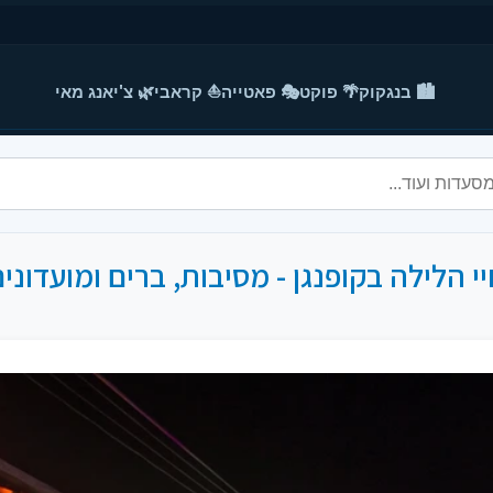
🏙️ בנגקוק
🌴 פוקט
🎭 פאטייה
⛵ קראבי
🌿 צ'יאנג מאי
י הלילה בקופנגן - מסיבות, ברים ומועדוני