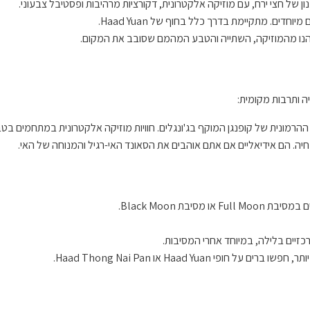
של חצי ירח, עם מוזיקה אלקטרונית, דקורציות מרהיבות ופסטיבל צבעוני.
חדים. מתקיימת בדרך כלל בחוף של Haad Yuan.
הנו מהמוזיקה, השתייה והטבע המהמם שסובב את המקום.
ה ותרבות מקומית:
ההרמונית של קופנגן המוקף בג'ונגלים. חוויות מוזיקה אלקטרונית במתחמים בטב
חיה. הם אידיאליים אם אתם אוהבים את הסאונד האי-רגיל והמנוחה של האי.
בת Black Moon.
כזיים בלילה, במיוחד אחרי המסיבות.
Haad Yua או Haad Thong Nai Pan.