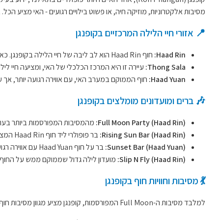
מסיבות אלקטרוניות, מוזיקה חיה, או פשוט בילויים רגועים - האי מציע הכל.
📍 אזורי חיי הלילה המרכזיים בקופנגן
Haad Rin:
חוף Haad Rin הוא לב ליבה של חיי הלילה בקופנגן. כאן מתקיימת מסיבת ה-Full Moon המפורסמת, אך האזור מציע גם מסיבות גדולות, ברים ומועדונים שמארחים את המבקרים בכל ערב.
Thong Sala:
עיירה זו היא המרכז הכלכלי של האי, ומציעה חיי לילה
Haad Yuan:
חוף הממוקם במערב האי, עם אווירה רגועה יותר, אך עד
🎶 ברים ומועדונים מומלצים בקופנגן
Full Moon Party (Haad Rin):
מהמסיבות המפורסמות ביותר בעולם! אם אתם נמצאים בקופנגן בזמן ה-Full Moon, לא כד
Rising Sun Bar (Haad Rin):
בר פופולרי ליד חוף Haad Rin המציע מוזיקה חיה, שתייה זולה ותחושה נהדרת של מסיבת חוף.
Sunset Bar (Haad Yuan):
בר על חוף Haad Yuan עם אווירה רגועה, קוקטיילים מצוינים ומוזיקה חיה. המקום מצוין לשתות קוקטיילים עם נוף לשקיעה היפהפייה.
Slip N Fly (Haad Rin):
מועדון לילה גדול שממוקם ממש על החוף. מקום פופולרי במיוחד למסיבות עם
💃 מסיבות וחוויות חוף בקופנגן
למלבד מסיבות ה-Full Moon המפורסמות, קופנגן מציע מגוון מסיבות חוף ומופעים ייחודיים: