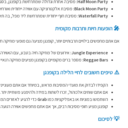
Half Moon Party:
מסיבה אחרת וגדולה שמתרחשת בקופנגן, בסגנון 
Black Moon Party:
מסיבת אלקטרוניקה עם אווירה ייחודית ואורחים מיו
Waterfall Party:
מסיבת חוף ייחודית שמתרחשת ליד מפל, בה תי
🎤 הופעות חיות ותרבות מקומית
אם אתם מחפשים בילויים תרבותיים יותר, קופנגן מציעה גם מופעי מוזיקה חי
Jungle Experience:
אירועים של מוזיקה חיה בטבע, עם האווירה 
Reggae Bars:
מספר ברים מקומיים בקופנגן מציעים מוזיקה רגאיי 
⚠️ טיפים חשובים לחיי הלילה בקופנגן
הקפידו לבדוק את מועדי המסיבות מראש, במיוחד אם אתם מעוניינים במסיבת Full Moon או מסי
אם אתם שותים אלכוהול, זכרו לשתות במידה ולהימנע משתיית יתר.
השתמשו במוניות או באפליקציות כמו
Grab
כדי להגיע לאזורים המר
קופנגן מציע חופי מסיבות רבים, אך אם אתם מחפשים אווירה רגועה יותר, חפשו ברים על חופי n
💡 לסיכום