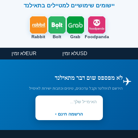
יישומים שימושיים למטיילים בתאילנד
Rabbit
Bolt
Grab
Foodpanda
USD
לא זמין
EUR
לא זמין
✈️
לא מפספס שום דבר מתאילנד
הירשם לניוזלטר וקבל עדכונים, טיפים וכתבות ישירות לאימייל
הרשמה חינם ›