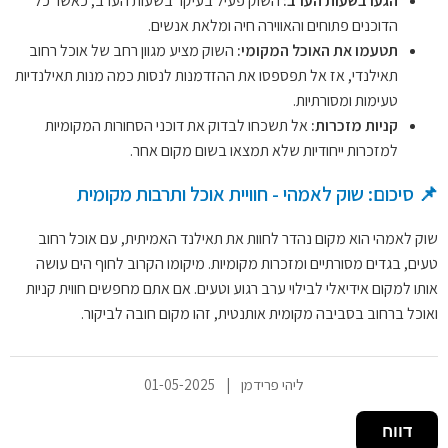
הגעו בשעות הערב:
השוק פעיל בעיקר בשעות הערב, כאשר כל
הדוכנים פתוחים והאווירה חיה ומלאת אנשים.
תטעמו את האוכל המקומי:
השוק מציע מגוון רחב של אוכל רחוב
תאילנדי, אז אל תפספסו את ההזדמנות לנסות כמה מנות תאילנדיות
טעימות ומסורתיות.
קניות מזכרות:
אל תשכחו לבדוק את דוכני הסחורות המקומיות
למזכרות ייחודיות שלא תמצאו בשום מקום אחר.
📌 סיכום: שוק לאמהי - חוויית אוכל ותרבות מקומית
שוק לאמהי הוא מקום נהדר לחוות את תאילנד האמיתית, עם אוכל רחוב
טעים, בגדים מסורתיים ומזכרות מקומיות. מיקומו הקרוב לחוף הים עושה
אותו למקום אידיאלי לבילוי ערב רגוע וטעים. אם אתם מחפשים חווית קניות
ואוכל ברחוב בסביבה מקומית אותנטית, זהו מקום חובה לביקור.
ליהי פרידמן
|
01-05-2025
דווח