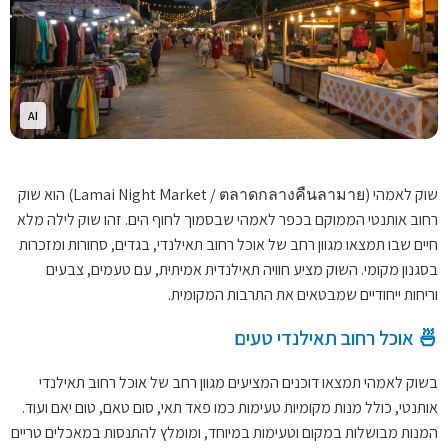
AI
שוק לאמהי (Lamai Night Market / ตลาดกลางคืนลามาย) הוא שוק
רחוב אותנטי הממוקם בכפר לאמהי שבסמוך לחוף הים. זהו שוק לילה מלא
חיים שבו תמצאו מגוון רחב של אוכל רחוב תאילנדי, בגדים, סחורות ומזכרות
בסגנון מקומי. השוק מציע חוויה תאילנדית אמיתית, עם טעמים, צבעים
וריחות ייחודיים שמבטאים את התרבות המקומית.
🍜 אוכל רחוב תאילנדי טעים
בשוק לאמהי תמצאו דוכנים המציעים מגוון רחב של אוכל רחוב תאילנדי
אותנטי, כולל מנות מקומיות טעימות כמו פאד תאי, סום טאם, טום יאם ועוד.
המנות מבושלות במקום וטעימות במיוחד, ומומלץ להתנסות במאכלים טריים