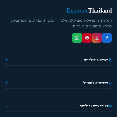
Explorer
Thailand
המדריך הישראלי המוביל לתאילנד — כתבות, מדריכים, אטרקציות
ועדכונים שוטפים בעברית.
יעדים פופולריים
🏙️ בנגקוק
🌴 פוקט
🎭 פאטייה
מדריכים למטייל
⛵ קראבי
🏔️ פאי
מידע כללי
🏝️ קופנגן
ההיסטוריה של תאילנד
🌿 צ'יאנג מאי
מטיילים פעם ראשונה?
אטרקציות ובילויים
מדריך מאכלים
מילון למטייל