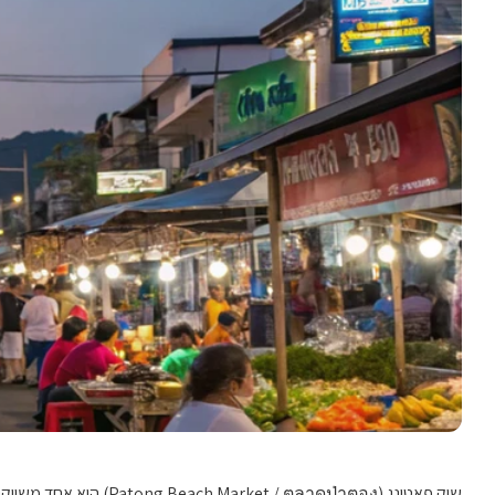
שוק פאטונג (ลาดป่าตอง