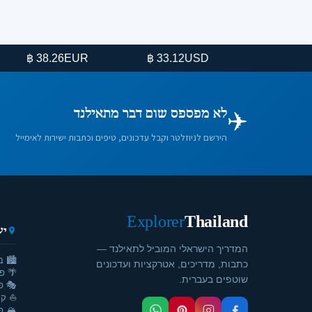
EUR
USD
8.26 ฿
33.12 ฿
✈️
לא מפספס שום דבר מתאילנד
הירשם לניוזלטר וקבל עדכונים, טיפים וכתבות ישירות לאימייל
Explorer
Thailand
יע
המדריך הישראלי המוביל לתאילנד —
🏙️ ב
כתבות, מדריכים, אטרקציות ועדכונים
🌴 פ
שוטפים בעברית.
🎭 פ
⛵ קר
🏔️ פ