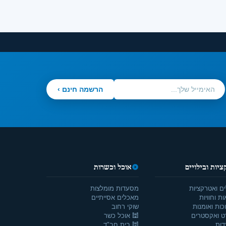
הרשמה חינם ›
יות ובילויים
אוכל וכשרות
ים ואטרקציות
מסעדות מומלצות
ת וחוויות
מאכלים אסייתיים
כות ואומנות
שוקי רחוב
ט ואקסטרים
🕍 אוכל כשר
דות
🕍 בית חב"ד