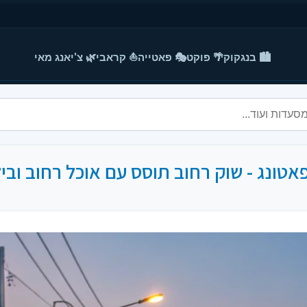
🏙️ בנגקוק
🌴 פוקט
🎭 פאטייה
⛵ קראבי
🌿 צ'יאנג מאי
אטונג - שוק רחוב תוסס עם אוכל רחוב וביל