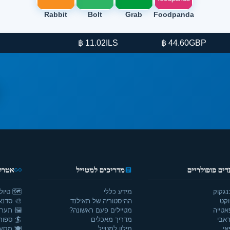
Rabbit
Bolt
Grab
Foodpanda
ILS
GBP
11.02 ฿
44.60 ฿
3
דים פופולריים
מדריכים למטייל
אטרקצ
נגקוק
מידע כללי
🗺️ טיול
וקט
ההיסטוריה של תאילנד
🎨 סדנאו
אטייה
מטיילים פעם ראשונה?
🖼️ תערו
אבי
מדריך מאכלים
🏄 ספור
אי
מילון למטייל
🍽️ מסע