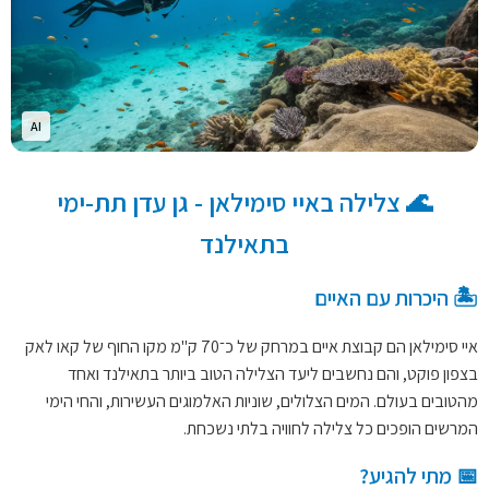
AI
🌊 צלילה באיי סימילאן - גן עדן תת-ימי
בתאילנד
🏝️ היכרות עם האיים
איי סימילאן הם קבוצת איים במרחק של כ־70 ק"מ מקו החוף של קאו לאק
בצפון פוקט, והם נחשבים ליעד הצלילה הטוב ביותר בתאילנד ואחד
מהטובים בעולם. המים הצלולים, שוניות האלמוגים העשירות, והחי הימי
המרשים הופכים כל צלילה לחוויה בלתי נשכחת.
📅 מתי להגיע?