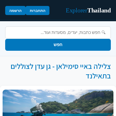
Explorer
Thailand
התחברות
הרשמה
חפש
צלילה באיי סימילאן - גן עדן לצוללים
בתאילנד