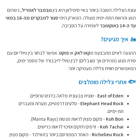
עונת הצלילה הטובה ביותר באיי סימילאן היא בין
נובמבר לאפריל
, כשהים
רגוע והראות התת-ימית מעולה. הפארק הימי
סגור למבקרים מה-16 במאי
עד ה-14 באוקטובר
לשמירה על הסביבה.
🚤 איך מגיעים?
ההגעה לאיים מתבצעת מ
קאו לאק
או
פוקט
. אפשר לבחור בין טיולי יום עם
סירת מנוע (מהירים אך מוגבלים) לבין טיולי לייבבורד של מספר ימים,
המאפשרים חוויית צלילה מעמיקה יותר.
🐟 אתרי צלילה מומלצים
East of Eden
- שונית צבעונית מלאה בדגים טרופיים.
Elephant Head Rock
- סלעים דרמטיים, מערות ומעברים
תת-ימיים.
Koh Bon
- מקום מצוין לראות מנטות (Manta Rays).
Koh Tachai
- זרמים חזקים וסיכוי לראות כרישים.
Richelieu Rock
- האתר המפורסם ביותר בתאילנד - מקום מצוין