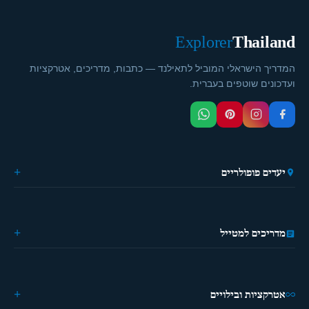
Explorer
Thailand
המדריך הישראלי המוביל לתאילנד — כתבות, מדריכים, אטרקציות
ועדכונים שוטפים בעברית.
יעדים פופולריים
🏙️ בנגקוק
🌴 פוקט
🎭 פאטייה
מדריכים למטייל
⛵ קראבי
🏔️ פאי
מידע כללי
🏝️ קופנגן
ההיסטוריה של תאילנד
🌿 צ'יאנג מאי
מטיילים פעם ראשונה?
אטרקציות ובילויים
מדריך מאכלים