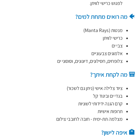
לפגוש כרישי לוויתן.
🐠 מה רואים מתחת למים?
מנטות (Manta Rays)
כרישי לוויתן
צבי ים
אלמוגים צבעוניים
צלופחים, חסילונים, דיונונים, וסוסוני ים
🎒 מה לקחת איתך?
ציוד צלילה אישי (ניתן גם לשכור)
בגדי ים וביגוד קל
קרם הגנה ידידותי לשוניות
תרופות אישיות
מצלמה תת-ימית - חובה לחובבי צילום
🏨 איפה לישון?