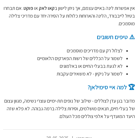
אין אפשרות לינה באיים עצמם, אך ניתן לישון ב
קאו לאק
או
פוקט
. אם תבחרו
בטיול לייבבורד, הלינה והארוחות כלולות על הסירה יחד עם מדריכי צלילה
מוסמכים.
⚠️ טיפים חשובים
לצלול רק עם מדריכים מוסמכים
לשמור על הכללים של רשות הפארקים הלאומיים
לא לגעת בבעלי החיים או באלמוגים
לשמור על ניקיון - לא משאירים עקבות
🏆 למה איי סימילאן?
מדובר בגן עדן לצוללים - שילוב של נופים תת-ימיים עוצרי נשימה, מגוון עצום
של בעלי חיים, תנאים מושלמים, וסירות צלילה ברמה גבוהה. לא פלא שזה
היעד המועדף על אלפי צוללים מכל העולם.
איתי קרני
|
28-05-2025