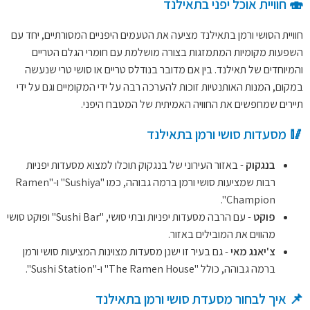
🍣 חוויית אוכל יפני בתאילנד
חוויית הסושי ורמן בתאילנד מציעה את הטעמים היפניים המסורתיים, יחד עם
השפעות מקומיות המתמזגות בצורה מושלמת עם חומרי הגלם הטריים
והמיוחדים של תאילנד. בין אם מדובר בנודלס טריים או סושי טרי שנעשה
במקום, המנות האותנטיות זוכות להערכה רבה על ידי המקומיים וגם על ידי
תיירים שמחפשים את החוויה האמיתית של המטבח היפני.
🥢 מסעדות סושי ורמן בתאילנד
בנגקוק
- באזור העירוני של בנגקוק תוכלו למצוא מסעדות יפניות
רבות שמציעות סושי ורמן ברמה גבוהה, כמו "Sushiya" ו-"Ramen
Champion".
פוקט
- עם הרבה מסעדות יפניות ובתי סושי, "Sushi Bar" ופוקט סושי
מהווים את המובילים באזור.
צ'יאנג מאי
- גם בעיר זו ישנן מסעדות מצוינות המציעות סושי ורמן
ברמה גבוהה, כולל "The Ramen House" ו-"Sushi Station".
📌 איך לבחור מסעדת סושי ורמן בתאילנד