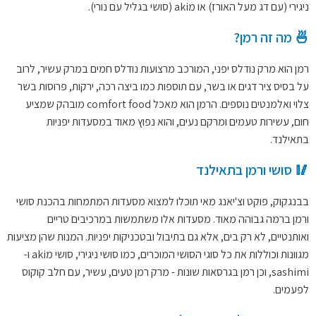
ניגירי (עם דג מעל האורז) או מaki (סושי בגליל עם נורי).
🍜 מה זה רמן?
רמן הוא מרק נודלס יפני, המורכב מרצועות נודלס חמים במרק עשיר, לרוב
על בסיס ציר דגים או בשר, עם תוספות כמו ביצה רכה, ירקות, פרוסות בשר
צלוי ואלמנטים נוספים. הרמן הוא מאכל comfort food מובהק שמציע
חום, עשירות טעמים ומרקם נעים, והוא נפוץ מאוד במסעדות יפניות
בתאילנד.
🥢 סושי ורמן בתאילנד
בבנגקוק, פוקט וצ'יאנג מאי תוכלו למצוא מסעדות המתמחות בהכנת סושי
ורמן ברמה גבוהה מאוד. מסעדות אלו משתמשות במרכיבים טריים
ואותנטיים, לא רק בים, אלא גם בתיבול ובטכניקות יפניות. המנות שהן מציעות
מגוונות וכוללות את כל סוגי הסושי המוכרים, כמו סושי ניגירי, סושי מaki ו-
sashimi, וכן רמן בגרסאות שונות - מרק רמן טעים, עשיר, עם חלב קוקוס
לפעמים.