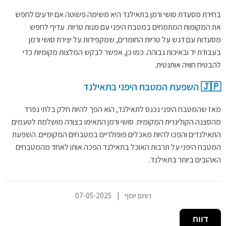
בחירת מסעדת סושי ורמן בתאילנד היא משימה פשוטה אם יודעים לחפש
את המקומות המתמחים במטבח היפני עם מנות טריות. עדיף לחפש
מסעדות עם דגש על טריות החומרים, שמקפידות על יצירת סושי ורמן
בעבודת יד ובאיכות גבוהה. כמו כן, אפשר לבקש המלצות מקומיות כדי
להבטיח חוויה אותנטית.
🇯🇵 השפעת המטבח היפני בתאילנד
מאז שהמטבח היפני נכנס לתאילנד, הוא הפך להיות חלק בלתי נפרד
מהסצנה הקולינרית המקומית. סושי ורמן התאימו בצורה מושלמת לטעמים
התאילנדים והפכו להיות מאכלים פופולריים במטבחים המקומיים. השפעת
המטבח היפני על תרבות האוכל בתאילנד הפכה אותו לאחד מהמטבחים
האהובים ביותר בתאילנד.
רותם יוסף
|
07-05-2025
דווח