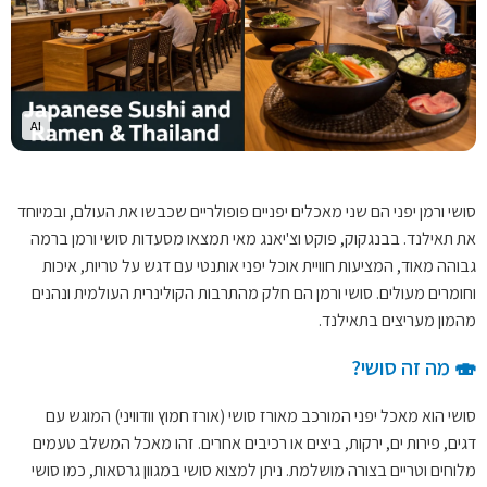
AI
סושי ורמן יפני הם שני מאכלים יפניים פופולריים שכבשו את העולם, ובמיוחד
את תאילנד. בבנגקוק, פוקט וצ'יאנג מאי תמצאו מסעדות סושי ורמן ברמה
גבוהה מאוד, המציעות חוויית אוכל יפני אותנטי עם דגש על טריות, איכות
וחומרים מעולים. סושי ורמן הם חלק מהתרבות הקולינרית העולמית ונהנים
מהמון מעריצים בתאילנד.
🍣 מה זה סושי?
סושי הוא מאכל יפני המורכב מאורז סושי (אורז חמוץ וודוויני) המוגש עם
דגים, פירות ים, ירקות, ביצים או רכיבים אחרים. זהו מאכל המשלב טעמים
מלוחים וטריים בצורה מושלמת. ניתן למצוא סושי במגוון גרסאות, כמו סושי