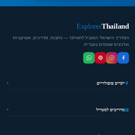
Explorer
Thailand
המדריך הישראלי המוביל לתאילנד — כתבות, מדריכים, אטרקציות
ועדכונים שוטפים בעברית.
יעדים פופולריים
🏙️ בנגקוק
🌴 פוקט
🎭 פאטייה
מדריכים למטייל
⛵ קראבי
🏔️ פאי
מידע כללי
🏝️ קופנגן
ההיסטוריה של תאילנד
🌿 צ'יאנג מאי
מטיילים פעם ראשונה?