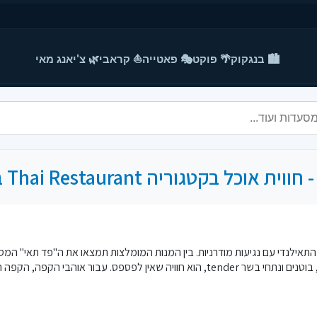
🏙️ בנגקוק
🌴 פוקט
🎭 פאטייה
⛵ קראבי
🌿 צ'יאנג מאי
ם המטבח התאילנדי עם נגיעות מודרניות. בין המנות המומלצות תמצאו את ה"פד תאי" המ
ה"מאסהמן קארי" המיוחד, המגיש תערובת עשירה של טעמים עם תפו”א, בוטנים ונתחי בשר nder