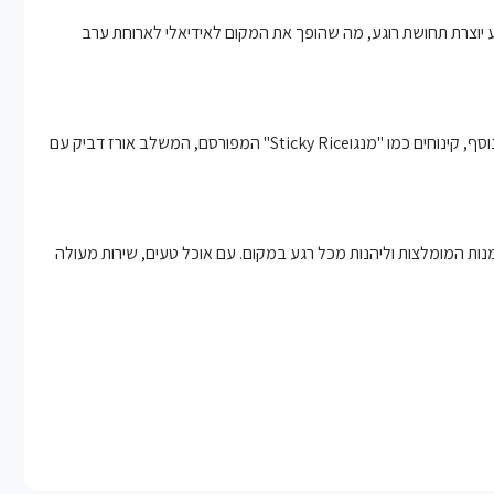
 הרכה ברקע יוצרת תחושת רוגע, מה שהופך את המקום לאידיאלי לארוחת ערב
ב-Nice & Easy Bar ישנן מנות מיוחדות שתרצו לנסות. לדוגמה, המנה "טום יאם קונג" - מרק פירות ים חריף וחמוץ - היא אחת המנות המומלצות במיוחד. בנוסף, קינוחים כמו "מנגוSticky Rice" המפורסם, המשלב אורז דביק עם
וכל טוב ומקצועי באווירה נהדרת בעיר Koh Samet. אני ממליץ בחום לנסות את המנות המומלצות וליהנות מכל רגע במקום. עם אוכל טעים, שירות מעולה