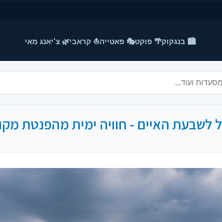
🏙️ בנגקוק
🌴 פוקט
🎭 פאטייה
⛵ קראבי
🌿 צ'יאנג מאי
ל לשבעת האיים - חוויה ימית מהפנטת מקופ