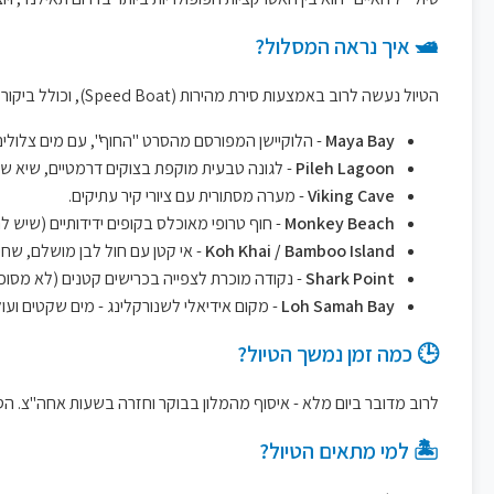
🛥️ איך נראה המסלול?
הטיול נעשה לרוב באמצעות סירת מהירות (Speed Boat), וכולל ביקור בכמה מהאיים והחופים הידועים ביותר באזור. אלה המקומות המרכזיים בטיול:
Maya Bay
- הלוקיישן המפורסם מהסרט "החוף", עם מים צלולים
Pileh Lagoon
- לגונה טבעית מוקפת בצוקים דרמטיים, שיא של ש
Viking Cave
- מערה מסתורית עם ציורי קיר עתיקים.
Monkey Beach
- חוף טרופי מאוכלס בקופים ידידותיים (שיש ל
Koh Khai / Bamboo Island
- אי קטן עם חול לבן מושלם, שחיי
Shark Point
- נקודה מוכרת לצפייה בכרישים קטנים (לא מסוכני
Loh Samah Bay
- מקום אידיאלי לשנורקלינג - מים שקטים ועול
🕒 כמה זמן נמשך הטיול?
לרוב מדובר ביום מלא - איסוף מהמלון בבוקר וחזרה בשעות אחה"צ. הסיו
🏝️ למי מתאים הטיול?