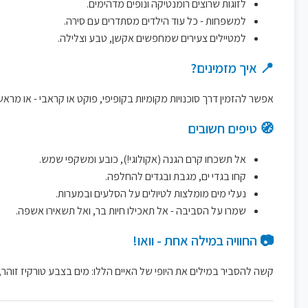
לזוגות שרוצים רומנטיקה ונופים מדהימים.
למשפחות - כל עוד הילדים מסתדרים עם סירה.
למטיילים צעירים שמחפשים אקשן, טבע וצלילה.
📍 איך מזמינים?
אפשר להזמין דרך סוכנויות מקומיות בקופיפי, פוקט או קראבי - או מראש דרך אתרים בינלאומיים כמו GetYourGuide או tor
🧭 טיפים חשובים
אל תשכחו קרם הגנה (אקולוגי!), כובע ומשקפי שמש.
קחו בגדי ים, מגבת ובגדים להחלפה.
נעלי מים מומלצות לטיולים על הסלעים ובמערות.
שמרו על הסביבה - אל תאכילו חיות בר, ואל תשאירו אשפה.
📷 החוויה במילה אחת - וואו!
קשה להסביר במילים את היופי של האיים הללו: מים בצבע טורקיז זוהר, 