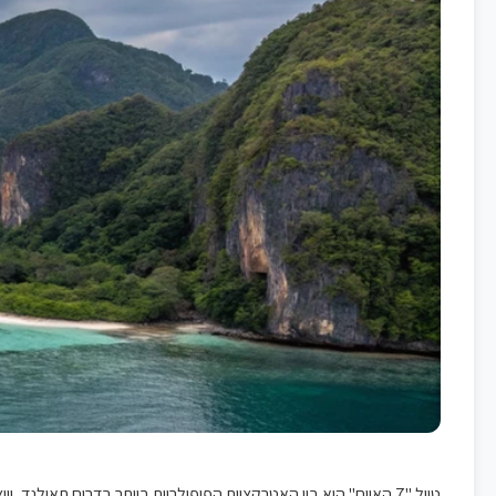
טיול "7 האיים" הוא בין האטרקציות הפופולריות ביותר בדרום תאילנד, ויוצא לרוב מהאיים קופיפי, קראבי או אאו נאנג. זהו יום מלא קסם בטבע, עם מים טורקיז, לגונות חבויות, חופים לבנים וצלילה באיים טרופיים מהיפים בעולם.