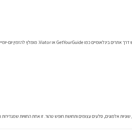
Via. מומלץ להזמין יום-יומיים מראש בעונה החמה.
שוניות אלמוגים, סלעים עצומים ותחושת חופש טהור. זו אחת החוויות שמגדירות 