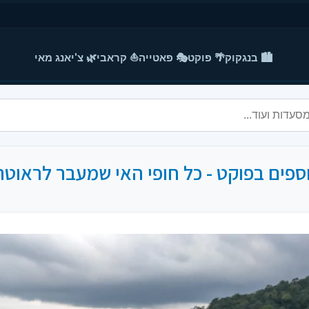
🏙️ בנגקוק
🌴 פוקט
🎭 פאטייה
⛵ קראבי
🌿 צ'יאנג מאי
וספים בפוקט - כל חופי האי שמעבר לראוטר