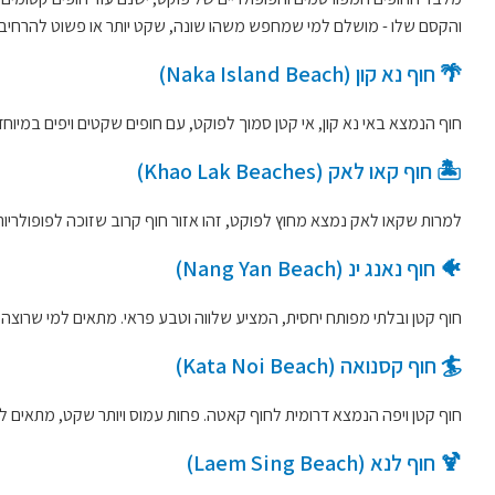
והקסם שלו - מושלם למי שמחפש משהו שונה, שקט יותר או פשוט להרחיב 
🌴 חוף נא קון (Naka Island Beach)
חוף הנמצא באי נא קון, אי קטן סמוך לפוקט, עם חופים שקטים ויפים במיוחד
🏝️ חוף קאו לאק (Khao Lak Beaches)
למרות שקאו לאק נמצא מחוץ לפוקט, זהו אזור חוף קרוב שזוכה לפופולריות 
🐠 חוף נאנג ינ (Nang Yan Beach)
חוף קטן ובלתי מפותח יחסית, המציע שלווה וטבע פראי. מתאים למי שרוצה ל
🏄 חוף קסנואה (Kata Noi Beach)
חוף קטן ויפה הנמצא דרומית לחוף קאטה. פחות עמוס ויותר שקט, מתאים לז
🍹 חוף לנא (Laem Sing Beach)