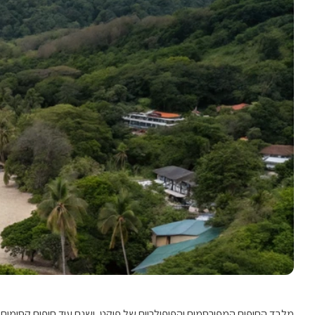
מלבד החופים המפורסמים והפופולריים של פוקט, ישנם עוד חופים קסומים ופ