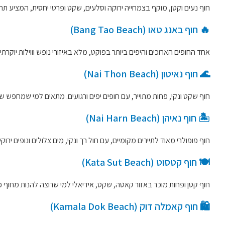
חוף נעים וקטן, מוקף בצמחייה ירוקה וסלעים, שקט ופרטי יחסית, המציע 
🔥 חוף באנג טאו (Bang Tao Beach)
אחד החופים הארוכים והיפים ביותר בפוקט, מלא באיזורי נופש וווילות יוקר
🌊 חוף נאיטון (Nai Thon Beach)
חוף שקט ונקי, פחות מתוייר, עם חופים יפים ורגועים. מתאים למי שמחפש 
🏝️ חוף נאיהן (Nai Harn Beach)
חוף פופולרי מאוד לתיירים מקומיים, עם חול רך ונקי, מים צלולים ונופים ירוק
🍽️ חוף קטסוט (Kata Sut Beach)
חוף קטן ופחות מוכר באזור קאטה, שקט, אידיאלי למי שרוצה להנות מחוף 
🛍️ חוף קאמלה דוק (Kamala Dok Beach)