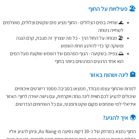
🏖️ פעילויות על החוף
🌊 שחייה במים הצלולים - החוף מציע מים שקטים וצלולים, מושלמים
לשחייה נינוחה
🏖️ מנוחה על החול הרך - כל מה שצריך זה מגבת, קרם הגנה
ומשקה קר כדי להירגע תחת השמש
🌅 צפייה בשקיעה - הנוף המהמם של השמש שוקעת מעל המים
הוא אחד הרגעים המרגשים ביותר בחוף
🏨 לינה ושהות באזור
למרות שהחוף עצמו מבודד, תמצאו בסביבה מספר ריזורטים איכותיים
שיכולים להציע לכם חוויית לינה נוחה ויוקרתית, עם גישה ישירה לחוף. האזור
אידיאלי למי שמחפש מקום שקט ורומנטי, עם כל השירותים הנדרשים.
🌍 איך להגיע?
החוף נמצא במרחק של כ-30 דקות נסיעה מ-Ao Nang, וניתן להגיע אליו