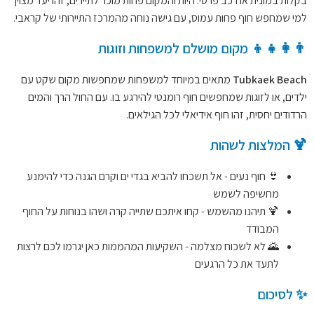
בקלות במונית או רכב פרטי. היות והמקום פחות מוכר לתיירים, זהו יעד מצוין
למי שמחפש חוף פחות עמוס, עם גישה נוחה מהמרכז התיירותי של קראבי.
👨‍👩‍👧‍👦 מקום מושלם למשפחות וזוגות
Tubkaek Beach
מתאים במיוחד למשפחות שמחפשות מקום שקט עם
ילדים, או לזוגות שמחפשים חוף רומנטי להירגע בו. עם החול הרך והמים
הרדודים יחסית, זהו חוף אידיאלי לכל הגילאים.
🍹 המלצות לשהות
👙 חוף נעים - אל תשכחו להביא בגדי ים וקרם הגנה כדי להימנע
מחשיפה לשמש
🍹 תיהנו מהשמש - קחו איתכם שתייה קרה ושהו בנוחות על החוף
המבודד
🌄 לא לשכוח מצלמה - השקיעות המהממות כאן יגרמו לכם לרצות
לתעד את כל הרגעים
✨ לסיכום