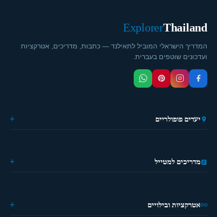
Explorer
Thailand
המדריך הישראלי המוביל לתאילנד — כתבות, מדריכים, אטרקציות
ועדכונים שוטפים בעברית.
יעדים פופולריים
🏙️ בנגקוק
🌴 פוקט
🎭 פאטייה
מדריכים למטייל
⛵ קראבי
🏔️ פאי
מידע כללי
🏝️ קופנגן
ההיסטוריה של תאילנד
🌿 צ'יאנג מאי
מטיילים פעם ראשונה?
אטרקציות ובילויים
מדריך מאכלים