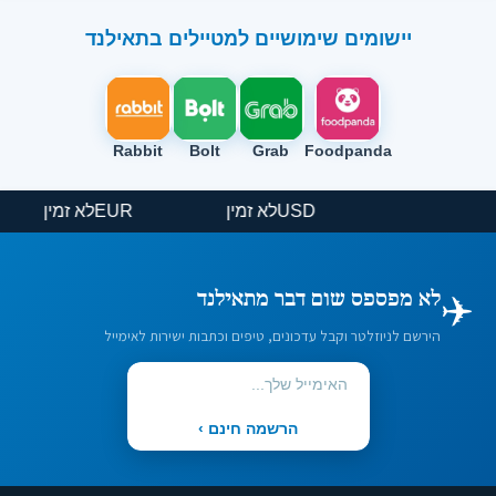
יישומים שימושיים למטיילים בתאילנד
Rabbit
Bolt
Grab
Foodpanda
USD
לא זמין
EUR
לא זמין
✈️
לא מפספס שום דבר מתאילנד
הירשם לניוזלטר וקבל עדכונים, טיפים וכתבות ישירות לאימייל
הרשמה חינם ›