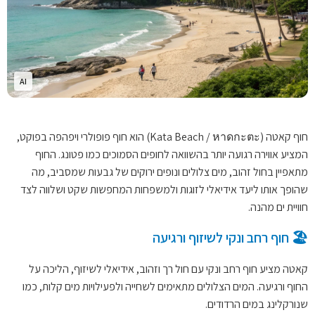
AI
חוף קאטה (Kata Beach / หาดกะตะ) הוא חוף פופולרי ויפהפה בפוקט,
המציע אווירה רגועה יותר בהשוואה לחופים הסמוכים כמו פטונג. החוף
מתאפיין בחול זהוב, מים צלולים ונופים ירוקים של גבעות שמסביב, מה
שהופך אותו ליעד אידיאלי לזוגות ולמשפחות המחפשות שקט ושלווה לצד
חוויית ים מהנה.
🏖️ חוף רחב ונקי לשיזוף ורגיעה
קאטה מציע חוף רחב ונקי עם חול רך וזהוב, אידיאלי לשיזוף, הליכה על
החוף ורגיעה. המים הצלולים מתאימים לשחייה ולפעילויות מים קלות, כמו
שנורקלינג במים הרדודים.