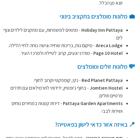
יוצא מן הכלל.
💼 מלונות מומלצים בתקציב בינוני
Holiday Inn Pattaya
- מתאים למשפחות, עם מתקנים לילדים ונוף
לים.
Areca Lodge
- מיקום נוח, בריכות שחייה וגישה נוחה לחיי הלילה.
Page 10 Hotel
- מודרני ונעים, קרוב לטיילת ולמרכז העיר.
💸 מלונות זולים ומומלצים
Red Planet Pattaya
- נקי, קומפקטי וקרוב לחוף.
Jomtien Hostel
- בחוף ג'ומטיין, ידידותי לתרמילאים עם חדרים
פרטיים וזולים.
Pattaya Garden Apartments
- דירות קטנות במחירים נוחים
ושירות לבבי.
📍 באיזה אזור כדאי לישון בפאטייה?