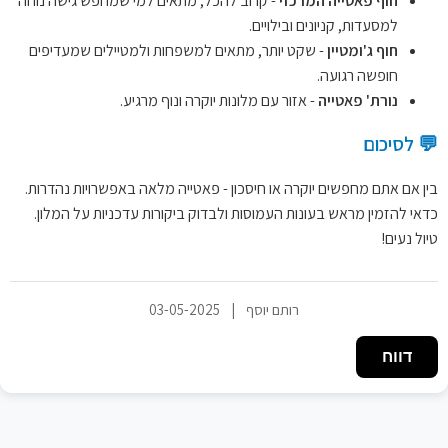
חוף פאטייה המרכזי
- קרוב להכל, מתאים למי שמחפש גישה נוחה
למסעדות, קניונים ובילויים.
חוף ג'ומטיין
- שקט יותר, מתאים למשפחות ולמטיילים שמעדיפים
חופשה רגועה.
נורת' פאטייה
- אזור עם מלונות יוקרה ונוף מרגיע.
💬 לסיכום
בין אם אתם מחפשים יוקרה או חיסכון - פאטייה מלאה באפשרויות נהדרות.
כדאי להזמין מראש בעונות העמוסות ולבדוק ביקורות עדכניות על המלון.
טיול נעים!
רותם יוסף
|
03-05-2025
דווח