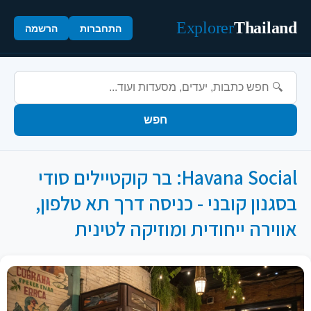
Explorer
Thailand
התחברות
הרשמה
חפש
Havana Social: בר קוקטיילים סודי
בסגנון קובני - כניסה דרך תא טלפון,
אווירה ייחודית ומוזיקה לטינית