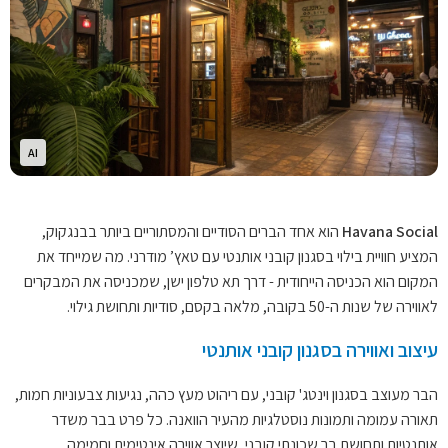
AI
Havana Social
הוא אחד הברים הסודיים והמסתוריים ביותר בבנגקוק,
המציע חוויית בילוי בסגנון קובני אותנטי עם טאץ’ מודרני. מה שמייחד את
המקום הוא הכניסה הייחודית - דרך תא טלפון ישן, שמכניסה את המבקרים
לאווירה של שנות ה-50 בקובה, מלאה בקסם, סודיות ותחושת גילוי.
עיצוב ואווירה בסגנון קובני אותנטי
הבר מעוצב בסגנון וינטג' קובני, עם ריהוט מעץ כהה, נגיעות צבעוניות חמות,
תאורה עמומה ותמונות נוסטלגיות מהעיר הוואנה. כל פרט בבר משדר
אותנטיות ותחושת בר שכונתי קובני, שיוצר אווירה אינטימית וחמימה,