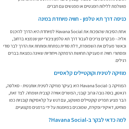
מושלמת ללילות רומנטיים או מפגשים עם חברים.
כניסה דרך תא טלפון - חוויה מיוחדת במינה
אחת הסיבות שהופכות את Havana Social למיוחדת היא הדרך להיכנס
אליה - מבקרים צריכים לעבור דרך תא טלפון ציבורי ישן שנמצא ברחוב,
וכאשר מעלים את השפופרת, דלת סודית נפתחת ופותחת את הדרך לבר סודי
ומסתורי. חוויה זו מעניקה תחושת הרפתקה וייחודיות שאינה נמצאת בברים
רגילים.
מוזיקה לטינית וקוקטיילים קלאסיים
המוזיקה ב-Havana Social היא בעיקר מוזיקה לטינית אותנטית - סאלסה,
רגאטון, בוסה נובה וגרוב קובני, המשרים אווירה קצבית ושמחה. לצד זאת,
הבר מציע תפריט קוקטיילים מושקע, עם דגש על קלאסיקות קובניות כמו
מוחיטו, דאיקירי ופקירת, שמוכנים במיומנות על ידי ברמנים מקצועיים.
למה כדאי לבקר ב-Havana Social?