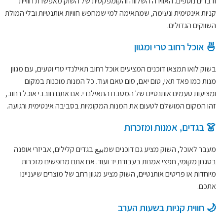
ודברים נוספים. האווירה השלווה והקומפקטית של השוק מאפשרת חוויית
קניות אינטימית ונעימה, שמתאימה למי שמחפש חוויות אותנטיות ובלי המולת
השווקים הגדולים.
🍜 אוכל רחוב טרי ומגוון
בשוק לואו תמצאו דוכנים המציעים אוכל רחוב תאילנדי טרי וטעים, עם מגוון
מנות כמו פאד תאי, טום יאם, סום טאם ועוד. כל המנות מוכנות במקום
ומציעות טעמים אותנטיים של המטבח התאילנדי. אם אתם חובבי אוכל רחוב,
זהו המקום המושלם לטעום את המנות המקומיות בסביבה אינטימית ורגועה.
👗 בגדים, אמנות ומזכרות
מעבר לאוכל, השוק מציע גם דוכנים שמبيع בגדים קלילים, אביזרי אופנה
בסגנון מקומי, חפצי אמנות בעבודת יד ועוד. אם אתם מחפשים מזכרות
מיוחדות או פריטים אותנטיים, השוק מציע מגוון רחב של מוצרים שיעניינו
אתכם.
🌙 חווית קניות בשעות הערב