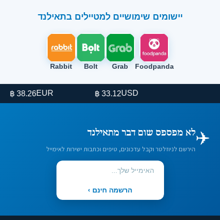
יישומים שימושיים למטיילים בתאילנד
Rabbit
Bolt
Grab
Foodpanda
EUR
USD
38.26 ฿
33.12 ฿
✈️
לא מפספס שום דבר מתאילנד
הירשם לניוזלטר וקבל עדכונים, טיפים וכתבות ישירות לאימייל
הרשמה חינם ›