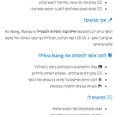
🧜‍♂️ עולם תת-ימי עשיר, אידיאלי לשנורקלינג
🧗‍♀️ קירות מצוק מושלמים לחובבי טיפוס ספורטיבי
📍 איך מגיעים?
החוף נגיש רק באמצעות
שייט קצר מסירת לונגטייל
מ-Ao Nang, Railay
או קראבי טאון - כ-10-15 דקות הפלגה, שכוללת נוף עוצר נשימה של צוקים
ואיים טרופיים.
🎯 למה אסור לפספס את Phra Nang?
📷 אחד הלוקיישנים המצולמים ביותר בתאילנד
🏊‍♀️ מים רדודים וצלולים - מושלם לשחייה ולילדים
🍍 דוכני פירות ושייקים על סירות צבעוניות מול החוף
🏞️ מערות טבעיות לחקירה עצמאית
🧘‍♀️ מתאים ל:
זוגות שמחפשים חוף רומנטי ומיוחד