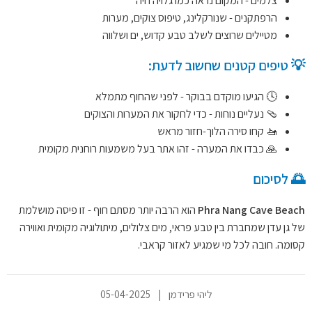
צלמים - המקום נראה כמו גלויה חיה
הרפתקנים - שנורקלינג, טיפוס צוקים, מערות
מטיילים שרוצים לשלב טבע קדוש, ים ושלווה
💡 טיפים קטנים שחשוב לדעת:
🕓 הגיעו מוקדם בבוקר - לפני שהחוף מתמלא
🩴 נעליים נוחות - כדי לחקור את המערות והצוקים
🚤 קחו סירה הלוך-חזור מראש
🙏 כבדו את המערה - זהו אתר בעל משמעות רוחנית מקומית
🌅 לסיכום
Phra Nang Cave Beach
הוא הרבה יותר מסתם חוף - זו פיסה מושלמת
של גן עדן שמחברת בין טבע פראי, מים צלולים, מיתולוגיה מקומית ואווירה
קסומה. חובה לכל מי שמגיע לאזור קראבי.
ליהי פרידמן
|
05-04-2025