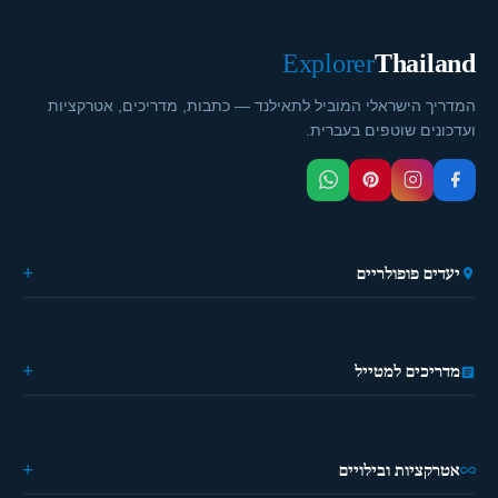
Explorer
Thailand
המדריך הישראלי המוביל לתאילנד — כתבות, מדריכים, אטרקציות
ועדכונים שוטפים בעברית.
יעדים פופולריים
🏙️ בנגקוק
🌴 פוקט
🎭 פאטייה
מדריכים למטייל
⛵ קראבי
🏔️ פאי
מידע כללי
🏝️ קופנגן
ההיסטוריה של תאילנד
🌿 צ'יאנג מאי
מטיילים פעם ראשונה?
אטרקציות ובילויים
מדריך מאכלים