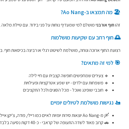
🏖️ מה תמצאו ב-Ao Nang?
זהו
חוף אורבני
מושלם למי שמעדיף נוחות על פני בידוד. עם טיילת מלאה במ
🌅 חוף רחב עם שקיעות מושלמות
רצועת החוף ארוכה ונוחה, מושלמת לשיטוט רגלי או רביצה בכיסאות חוף.
🎯 למי זה מתאים?
🔹 צעירים שמחפשים חופשה קצבית עם חיי לילה
🔹 משפחות עם ילדים - יש שפע אטרקציות ופעילויות
🔹 חובבי שופינג ואוכל - מכל הסוגים ולכל התקציבים
🚤 נגישות מושלמת לטיולים יומיים
🛶 מ-Ao Nang יוצאות סירות יומיות לאיים כמו ריילי, פודה, צ'יקן איילנד ועוד.
🚗 קרוב מאוד לשדה התעופה של קראבי - כ-40 דקות נסיעה בלבד.