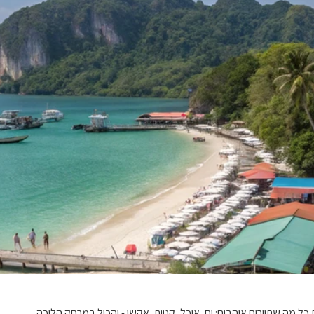
ל מה שתיירים אוהבים: ים, אוכל, קניות, אקשן - והכול במרחק הליכה.