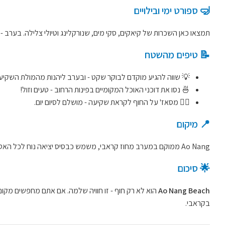
🤿 ספורט ימי ובילויים
תמצאו כאן השכרות של קיאקים, סקי מים, שנורקלינג וטיולי צלילה. בערב - 
📝 טיפים מהשטח
💡 שווה להגיע מוקדם לבוקר שקט - ובערב ליהנות מהמולת השקיע
🍜 נסו את דוכני האוכל המקומיים בפינות הרחוב - טעים וזול!
💆‍♀️ מסאז' על החוף לקראת שקיעה - מושלם לסיום יום.
📍 מיקום
Ao Nang ממוקם במערב מחוז קראבי, משמש כבסיס יציאה נוח לכל האטרקציות והאיים באזור, ונחשב ליעד הכי תיירותי במחוז.
🌟 סיכום
Ao Nang Beach
הוא לא רק חוף - זו חוויה שלמה. אם אתם מחפשים מקום ש
בקראבי.