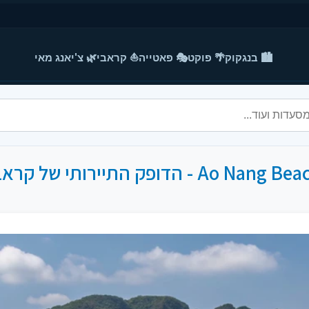
🏙️ בנגקוק
🌴 פוקט
🎭 פאטייה
⛵ קראבי
🌿 צ'יאנג מאי
Ao Nang  - הדופק התיירותי של קראבי