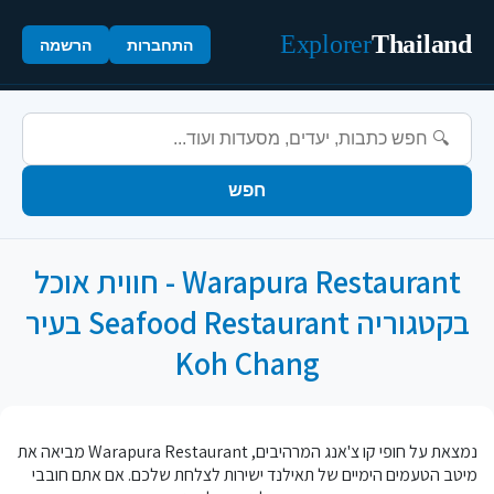
Explorer
Thailand
התחברות
הרשמה
חפש
Warapura Restaurant - חווית אוכל
בקטגוריה Seafood Restaurant בעיר
Koh Chang
נמצאת על חופי קו צ'אנג המרהיבים, Warapura Restaurant מביאה את
מיטב הטעמים הימיים של תאילנד ישירות לצלחת שלכם. אם אתם חובבי