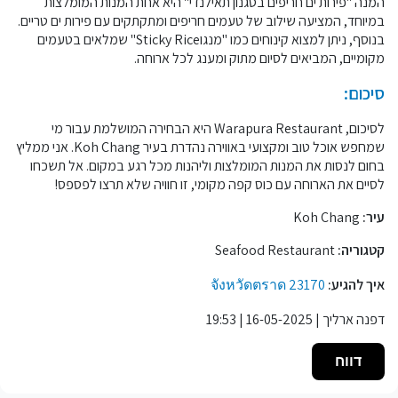
המנה "פירות ים חריפים בסגנון תאילנדי" היא אחת המנות המומלצות
במיוחד, המציעה שילוב של טעמים חריפים ומתקתקים עם פירות ים טריים.
בנוסף, ניתן למצוא קינוחים כמו "מנגוSticky Rice" שמלאים בטעמים
מקומיים, המביאים לסיום מתוק ומענג לכל ארוחה.
סיכום:
לסיכום, Warapura Restaurant היא הבחירה המושלמת עבור מי
שמחפש אוכל טוב ומקצועי באווירה נהדרת בעיר Koh Chang. אני ממליץ
בחום לנסות את המנות המומלצות וליהנות מכל רגע במקום. אל תשכחו
לסיים את הארוחה עם כוס קפה מקומי, זו חוויה שלא תרצו לפספס!
עיר:
Koh Chang
קטגוריה:
Seafood Restaurant
איך להגיע:
จังหวัดตราด 23170
דפנה ארליך | 16-05-2025 | 19:53
דווח