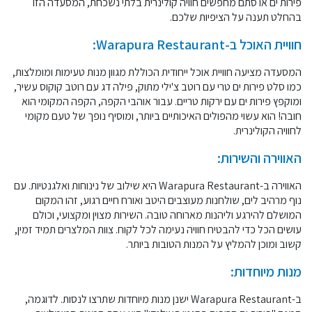
פירות ים או סתם מחפשים חוויה קולינרית בלתי נשכחת, המסעדה הזו
בהחלט תענה על הציפיות שלכם.
חוויית האוכל ב-Warapura Restaurant:
המסעדה מציעה חוויית אוכל ייחודית הכוללת מגוון מנות טעימות ומומלצות,
כמו סלט פירות ים טרי עם רוטב צ'ילי מתוק, פילה דג עם רוטב קוקוס עשיר,
ומוקפץ פירות ים עם ירקות טריים. עבור אוהבי הקפה, הקפה המקומי הוא
חובה! הוא עשוי מהפולים האיכותיים ביותר, ומוסיף נופך של טעם מקומי
לחוויה הקולינרית.
האווירה והשירות:
האווירה ב-Warapura Restaurant היא שילוב של נינוחות ואלגנטיות. עם
נוף מרהיב לים, שולחנות מעוצבים היטב ואורח חיים רגוע, זהו המקום
המושלם להירגע וליהנות מארוחה טובה. השירות מצוין ומקצועי, וכולם
עושים הכל כדי להבטיח חוויה נעימה לכל לקוח. צוות המלצרים תמיד זמין,
קשוב ומוכן להמליץ על המנות הטובות ביותר.
מנות מיוחדות:
ב-Warapura Restaurant ישנן מנות מיוחדות שתרצו לנסות. לדוגמה,