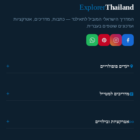
Explorer
Thailand
המדריך הישראלי המוביל לתאילנד — כתבות, מדריכים, אטרקציות
ועדכונים שוטפים בעברית.
יעדים פופולריים
🏙️ בנגקוק
🌴 פוקט
🎭 פאטייה
מדריכים למטייל
⛵ קראבי
🏔️ פאי
מידע כללי
🏝️ קופנגן
ההיסטוריה של תאילנד
🌿 צ'יאנג מאי
מטיילים פעם ראשונה?
אטרקציות ובילויים
מדריך מאכלים
מילון למטייל
🗺️ טיולים ואטרקציות
אפליקציות שימושיות