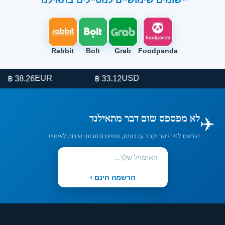
Rabbit
Bolt
Grab
Foodpanda
EUR
USD
38.26 ฿
33.12 ฿
✈️
לא מפספס שום דבר מתאילנד
הירשם לניוזלטר וקבל עדכונים, טיפים וכתבות ישירות לאימייל
הרשמה חינם ›