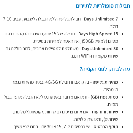
חבילות פופולריות לתיירים
7 Days Unlimited
- חבילת גלישה ללא הגבלה לשבוע, סביב 7-10
דולר.
15 Days High Speed
- חבילה של 15 יום עם אינטרנט מהיר בנפח
מסוים (למשל 50GB), ואז האטה למהירות בסיסית.
30 Days Unlimited
- משתלמת למטיילים ארוכים, לרוב כוללת גם
שיחות מקומיות ו-WiFi חינם.
מה לבדוק לפני הקנייה?
מהירות גלישה
- בדקו אם זו חבילת 4G/5G ובאיזו מהירות נגמר
ה"מהיר".
כמות נפח (GB)
- ודאו אם מדובר באינטרנט ללא הגבלה או עד גבול
מסוים.
שיחות והודעות
- אם אתם צריכים גם שיחות מקומיות (למלונות,
שירותים), ודאו שהן כלולות.
תוקף הכרטיס
- יש כרטיסים ל-7, 15 או 30 יום - בחרו לפי משך