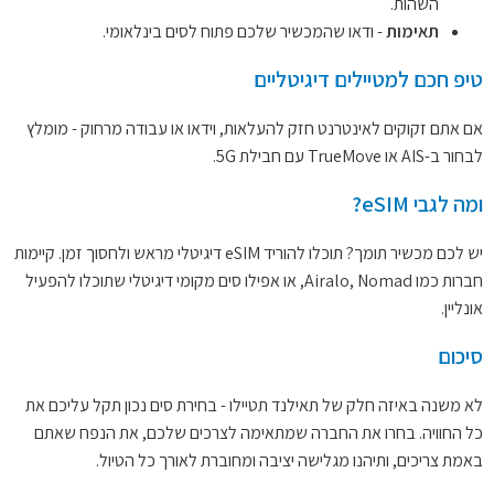
השהות.
תאימות
- ודאו שהמכשיר שלכם פתוח לסים בינלאומי.
טיפ חכם למטיילים דיגיטליים
אם אתם זקוקים לאינטרנט חזק להעלאות, וידאו או עבודה מרחוק - מומלץ
לבחור ב-AIS או TrueMove עם חבילת 5G.
ומה לגבי eSIM?
יש לכם מכשיר תומך? תוכלו להוריד eSIM דיגיטלי מראש ולחסוך זמן. קיימות
חברות כמו Airalo, Nomad, או אפילו סים מקומי דיגיטלי שתוכלו להפעיל
אונליין.
סיכום
לא משנה באיזה חלק של תאילנד תטיילו - בחירת סים נכון תקל עליכם את
כל החוויה. בחרו את החברה שמתאימה לצרכים שלכם, את הנפח שאתם
באמת צריכים, ותיהנו מגלישה יציבה ומחוברת לאורך כל הטיול.