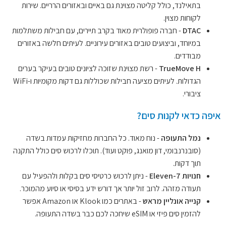
בתאילנד, כולל קליטה מצוינת גם באיים ובאזורים הרריים. שירות
לקוחות מצוין.
DTAC
- חברה פופולרית מאוד בקרב תיירים, עם חבילות משתלמות
במיוחד, וביצועים טובים באזורים עירוניים. לעיתים חלשה באזורים
מבודדים.
TrueMove H
- רשת מצוינת שזוכה לציונים טובים בעיקר בערים
הגדולות. לעיתים מציעה חבילות שכוללות גם דקות מקומיות ו-WiFi
ציבורי.
איפה כדאי לקנות סים?
נמל התעופה
- נוח מאוד. כל החברות מחזיקות עמדות בשדה
(סובנרנבומי, דון מואנג, פוקט ועוד). תוכלו לרכוש סים כולל התקנה
תוך דקות.
חנויות 7-Eleven
- ניתן לרכוש כרטיסי סים בקלות ולהפעיל עם
תעודה מזהה. לרוב זול יותר אך דורש ידע בסיסי או סיוע מהמוכר.
קנייה אונליין מראש
- באתרים כמו Klook או Amazon אפשר
להזמין סים פיזי או eSIM שיחכה לכם כבר בשדה התעופה.